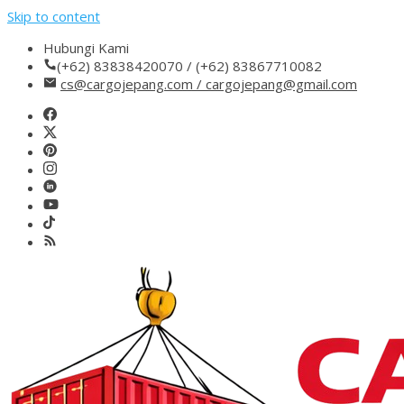
Skip to content
Hubungi Kami
(+62) 83838420070 / (+62) 83867710082
cs@cargojepang.com / cargojepang@gmail.com