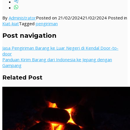
By
Administrator
Posted on
21/02/2024
21/02/2024
Posted in
Kiat-kiat
Tagged
pengiriman
Post navigation
Jasa Pengiriman Barang ke Luar Negeri di Kendal Door-to-
door
Panduan Kirim Barang dari Indonesia ke Jepang dengan
Gampang
Related Post