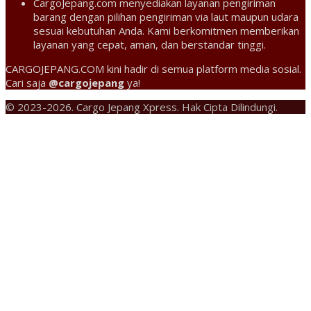
CargoJepang.com menyediakan layanan pengiriman
barang dengan pilihan pengiriman via laut maupun udara
sesuai kebutuhan Anda. Kami berkomitmen memberikan
layanan yang cepat, aman, dan berstandar tinggi.
CARGOJEPANG.COM kini hadir di semua platform media sosial.
Cari saja
@cargojepang
ya!
© 2023-2026. Cargo Jepang Xpress. Hak Cipta Dilindungi.