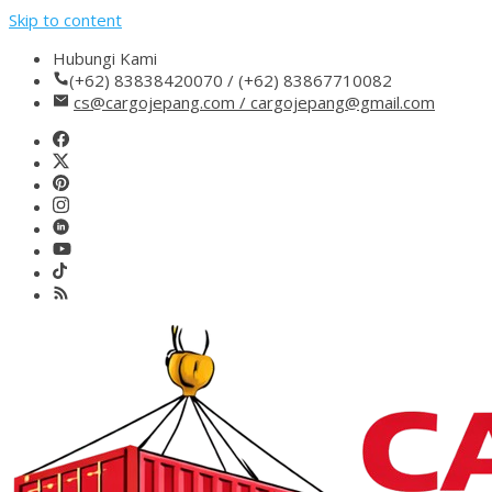
Skip to content
Hubungi Kami
(+62) 83838420070 / (+62) 83867710082
cs@cargojepang.com / cargojepang@gmail.com