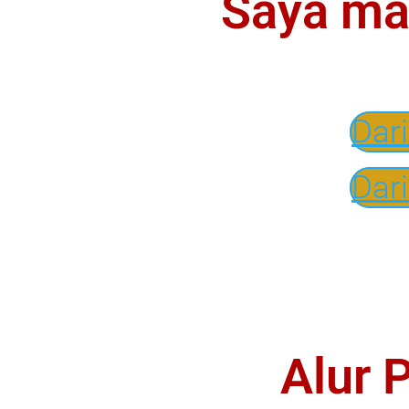
Saya ma
Dar
Dar
Alur 