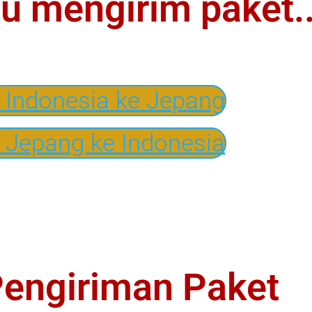
u mengirim paket..
i Indonesia ke Jepang
i Jepang ke Indonesia
Pengiriman Paket