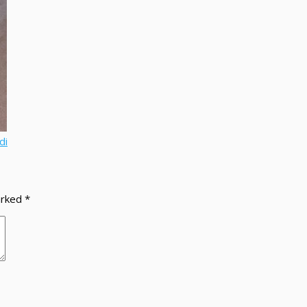
di
arked
*