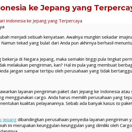
donesia ke Jepang yang Terperca
ari Indonesia ke Jepang yang Terpercaya
aya
rubah menjadi sebuah kenyataan. Awalnya mungkin sekadar imajin
 Namun tekad yang bulat dari Anda pun akhirnya berhasil menunt
bekerja di Negara Jepang, maka semakin tinggi pula tingkat per
dak melakukan pengiriman, kan? Hal ini pula yang membuat berba
 Anda jangan sampai tertipu oleh perusahaan yang tidak bertangg
kan layanan pengiriman paket dari Jepang ke Indonesia atau seb
ng menggunakan cargo. Anda harus memilih perusahaan yang tepat
nentukan kualitas pelayanannya. Sebab ada banyak kasus isi pake
o Jepang
dibandingkan perusahaan penyedia layanan pengiriman y
wah ini merupakan keunggulan-keunggulan yang dimiliki oleh Carg
idangnya.