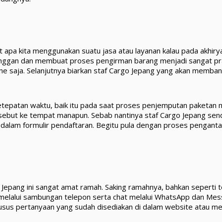
apa kita menggunakan suatu jasa atau layanan kalau pada akhirya m
nggan dan membuat proses pengirman barang menjadi sangat pra
nline saja. Selanjutnya biarkan staf Cargo Jepang yang akan memban
ketepatan waktu, baik itu pada saat proses penjemputan paketa
rsebut ke tempat manapun. Sebab nantinya staf Cargo Jepang sen
di dalam formulir pendaftaran. Begitu pula dengan proses pengan
Jepang ini sangat amat ramah. Saking ramahnya, bahkan seperti t
 melalui sambungan telepon serta chat melalui WhatsApp dan Mess
sus pertanyaan yang sudah disediakan di dalam website atau me