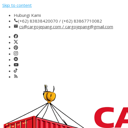
Skip to content
Hubungi Kami
(+62) 83838420070 / (+62) 83867710082
cs@cargojepang.com / cargojepang@gmail.com