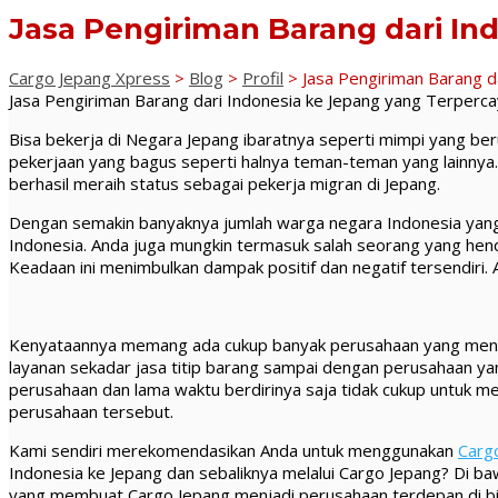
Jasa Pengiriman Barang dari In
Cargo Jepang Xpress
>
Blog
>
Profil
>
Jasa Pengiriman Barang d
Jasa Pengiriman Barang dari Indonesia ke Jepang yang Terperc
Bisa bekerja di Negara Jepang ibaratnya seperti mimpi yang be
pekerjaan yang bagus seperti halnya teman-teman yang lainnya.
berhasil meraih status sebagai pekerja migran di Jepang.
Dengan semakin banyaknya jumlah warga negara Indonesia yang 
Indonesia. Anda juga mungkin termasuk salah seorang yang hen
Keadaan ini menimbulkan dampak positif dan negatif tersendiri.
Kenyataannya memang ada cukup banyak perusahaan yang menawar
layanan sekadar jasa titip barang sampai dengan perusahaan ya
perusahaan dan lama waktu berdirinya saja tidak cukup untuk me
perusahaan tersebut.
Kami sendiri merekomendasikan Anda untuk menggunakan
Carg
Indonesia ke Jepang dan sebaliknya melalui Cargo Jepang? Di ba
yang membuat Cargo Jepang menjadi perusahaan terdepan di b