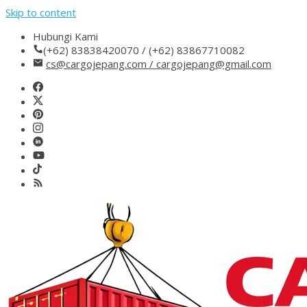
Skip to content
Hubungi Kami
(+62) 83838420070 / (+62) 83867710082
cs@cargojepang.com / cargojepang@gmail.com